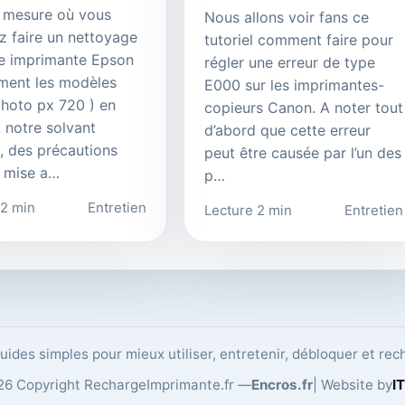
 mesure où vous
Nous allons voir fans ce
z faire un nettoyage
tutoriel comment faire pour
e imprimante Epson
régler une erreur de type
ment les modèles
E000 sur les imprimantes-
photo px 720 ) en
copieurs Canon. A noter tout
t notre solvant
d’abord que cette erreur
 , des précautions
peut être causée par l’un des
 mise a…
p…
 2 min
Entretien
Lecture 2 min
Entretien
ides simples pour mieux utiliser, entretenir, débloquer et re
6 Copyright RechargeImprimante.fr —
Encros.fr
| Website by
IT