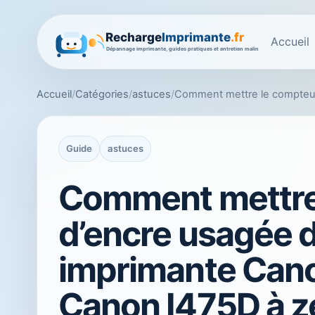
Accueil
Accueil
/
Catégories
/
astuces
/
Comment mettre le compteur
Guide
astuces
Comment mettre
d’encre usagée 
imprimante Can
Canon I475D à z