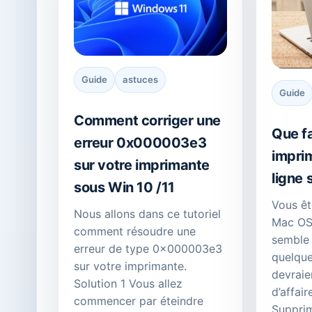
Guide
astuces
Guide
Comment corriger une
Que fa
erreur 0x000003e3
impri
sur votre imprimante
ligne 
sous Win 10 /11
Vous êt
Nous allons dans ce tutoriel
Mac OS 
comment résoudre une
semble 
erreur de type 0x000003e3
quelque
sur votre imprimante.
devraie
Solution 1 Vous allez
d’affair
commencer par éteindre
Supprim